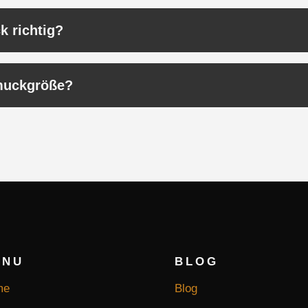
k richtig?
hmuckgröße?
ENU
BLOG
me
Blog